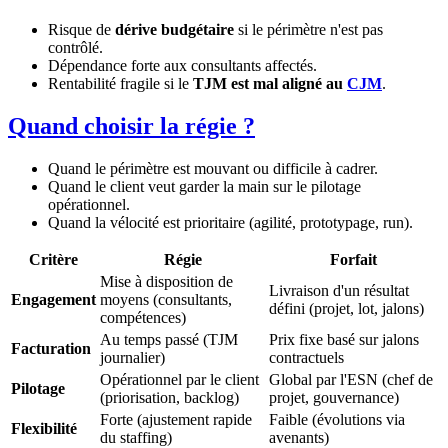
Risque de
dérive budgétaire
si le périmètre n'est pas
contrôlé.
Dépendance forte aux consultants affectés.
Rentabilité fragile si le
TJM est mal aligné au
CJM
.
Quand choisir la régie ?
Quand le périmètre est mouvant ou difficile à cadrer.
Quand le client veut garder la main sur le pilotage
opérationnel.
Quand la vélocité est prioritaire (agilité, prototypage, run).
Critère
Régie
Forfait
Mise à disposition de
Livraison d'un résultat
Engagement
moyens (consultants,
défini (projet, lot, jalons)
compétences)
Au temps passé (TJM
Prix fixe basé sur jalons
Facturation
journalier)
contractuels
Opérationnel par le client
Global par l'ESN (chef de
Pilotage
(priorisation, backlog)
projet, gouvernance)
Forte (ajustement rapide
Faible (évolutions via
Flexibilité
du staffing)
avenants)