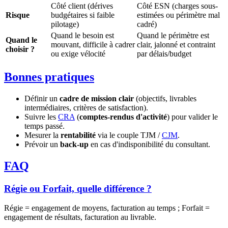
Côté client (dérives
Côté ESN (charges sous-
Risque
budgétaires si faible
estimées ou périmètre mal
pilotage)
cadré)
Quand le besoin est
Quand le périmètre est
Quand le
mouvant, difficile à cadrer
clair, jalonné et contraint
choisir ?
ou exige vélocité
par délais/budget
Bonnes pratiques
Définir un
cadre de mission clair
(objectifs, livrables
intermédiaires, critères de satisfaction).
Suivre les
CRA
(
comptes-rendus d'activité
) pour valider le
temps passé.
Mesurer la
rentabilité
via le couple TJM /
CJM
.
Prévoir un
back-up
en cas d'indisponibilité du consultant.
FAQ
Régie ou Forfait, quelle différence ?
Régie = engagement de moyens, facturation au temps ; Forfait =
engagement de résultats, facturation au livrable.